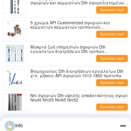
σφυριών και κομματιών Dth σφυρηλατημένων
κομματιών και διάτρηση μεταλλείας
Ερώτηση τώρα
5 χρώμα API Customerized σφυριών και
κομματιών κομματιών τρυπανιών
εγκαταστάσεων γεώτρησης ίντσας/Dth
Ερώτηση τώρα
εγκεκριμένο
Μακριά ζωή υπηρεσιών σφυριών Dth
εργαλείων διατρήσεων Dth τρυπών
ανατίναξης διάτρυσης
Ερώτηση τώρα
Βιομηχανίας Dth διατρήσεων εργαλείων Dth
χιλ. μήκους API σφυριών 1012-1860 πρότυπα
Ερώτηση τώρα
Nrc σφυριών Dth υψηλής αποδοτικότητας σφυρί
Nrc45 Nrc55 Nrc65 Nrc52
Ερώτηση τώρα
6 ίντσα κάτω από το χάλυβα άνθρακα
σφυριών τρυπανιών Dth σφυριών τρυπών
Info
Dhd360 Cop64 Ql60 Sd6 Mission60