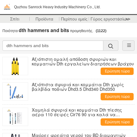
Quzhou Sanrock Heavy Industry Machinery Co., Ltd.
Σπίτι
Προϊόντα
Περίπου εμείς
Γύρος εργοστασίων
>>
dth hammers and bits
Ποιότητα
προμηθευτής.
(1122)
Αξιόπιστη ομαλή απόδοση σφυριών και
κομματιών Dth εργαλείων διατρήσεων βράχου
Ερώτηση τώρα
Αξιόπιστα σφυριά και κομμάτια Dth χωρίς
βαλβίδα ποδιών Dhd3.5 Dhd340 Dhd350
Ερώτηση τώρα
Χαμηλά σφυριά και κομμάτια Dth πίεσης
αέρα 110 σειρές Cir76 90 για καλά να
τρυπήσει με τρυπάνι
Ερώτηση τώρα
Μαύρες φρεάτιο νερού του BD διαμαντιών