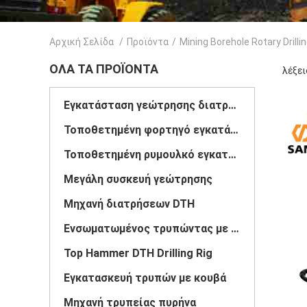
Αρχική Σελίδα
/
Προϊόντα
/
Mining Borehole Rotary Drillin
ΌΛΑ ΤΑ ΠΡΟΪΌΝΤΑ
λέξει
Εγκατάσταση γεώτρησης διατρήσεων φρεατίων νερού αντιολισθητικών αλυσίδων
Τοποθετημένη φορτηγό εγκατάσταση γεώτρησης διατρήσεων φρεατίων νερού
Τοποθετημένη ρυμουλκό εγκατάσταση γεώτρησης διατρήσεων φρεατίων νερού
Μεγάλη συσκευή γεώτρησης
Μηχανή διατρήσεων DTH
Ενσωματωμένος τρυπώντας με τρυπάνι εξοπλισμός
Top Hammer DTH Drilling Rig
Εγκατασκευή τρυπών με κουβά
Μηχανή τρυπείας πυρήνα