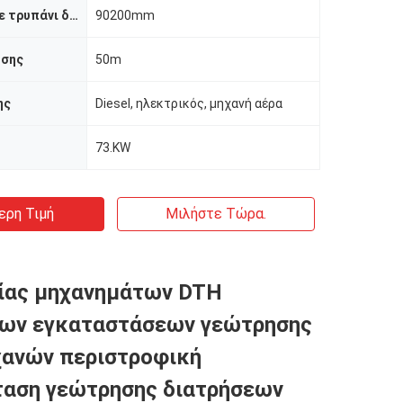
Τρυπώντας με τρυπάνι διάμετρος
90200mm
υσης
50m
ης
Diesel, ηλεκτρικός, μηχανή αέρα
73.KW
ερη Τιμή
Μιλήστε Τώρα.
ίας μηχανημάτων DTH
εων εγκαταστάσεων γεώτρησης
χανών περιστροφική
ταση γεώτρησης διατρήσεων