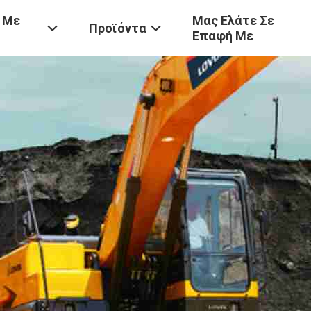
 Με
Μας Ελάτε Σε
Προϊόντα
Επαφή Με