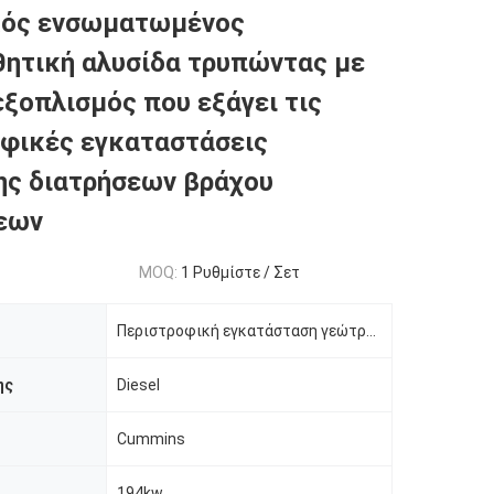
κός ενσωματωμένος
θητική αλυσίδα τρυπώντας με
εξοπλισμός που εξάγει τις
φικές εγκαταστάσεις
ης διατρήσεων βράχου
εων
MOQ:
1 Ρυθμίστε / Σετ
Περιστροφική εγκατάσταση γεώτρησης διατρήσεων
ης
Diesel
Cummins
194kw