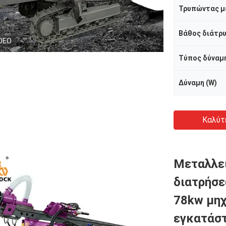
Βάθος διάτρ
DEO
Τύπος δύναμ
Δύναμη (W)
Καλύτ
Μεταλλε
διατρήσ
78kw μη
εγκατάσ