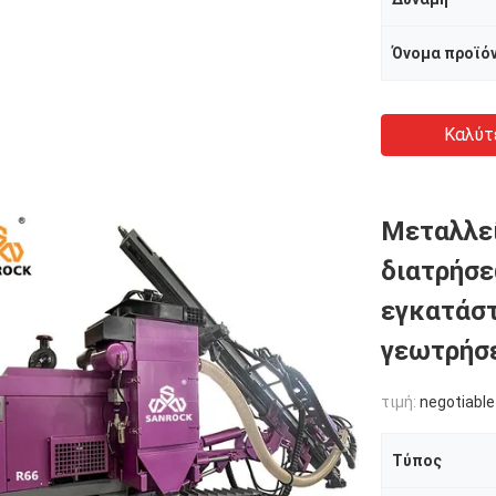
Καλύτ
Μεταλλε
διατρήσε
εγκατάσ
γεωτρήσ
τιμή:
negotiable
Τύπος