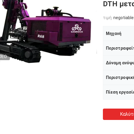
DTH μετα
τιμή:
negotiable
Μηχανή
DEO
Δύναμη ανύψ
Περιστροφική
Καλύτ