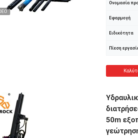
Ονομασία πρ
DEO
Εφαρμογή
Ειδικότητα
Καλύτ
Υδραυλικ
διατρήσε
50m εξο
γεώτρησ