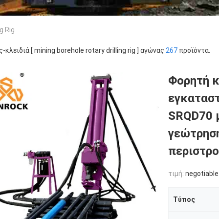
g Rig
ς-κλειδιά [ mining borehole rotary drilling rig ] αγώνας
267
προϊόντα.
Φορητή 
εγκατασ
SRQD70 
γεώτρησ
περιστρ
τιμή:
negotiable
Τύπος