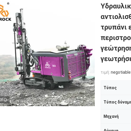
Υδραυλι
αντιολισ
τρυπάνι 
περιστρο
γεώτρησ
γεωτρήσ
τιμή:
negotiable
Τύπος
DEO
Τύπος δύναμ
Μηχανή
Δύναμη