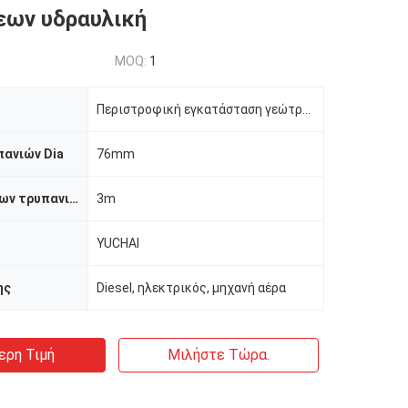
εων υδραυλική
MOQ:
1
Περιστροφική εγκατάσταση γεώτρησης διατρήσεων
ανιών Dia
76mm
Μήκος σωλήνων τρυπανιών
3m
YUCHAI
ης
Diesel, ηλεκτρικός, μηχανή αέρα
ερη Τιμή
Μιλήστε Τώρα.