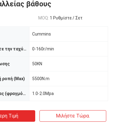
λλείας βάθους
MOQ:
1 Ρυθμίστε / Σετ
Cummins
Περιστραφείτε την ταχύτητα
0-160r/min
ωσης
50KN
 ροπή (Max)
5500N.m
Πίεση εργασίας (φραγμός)
1.0-2.0Mpa
ερη Τιμή
Μιλήστε Τώρα.