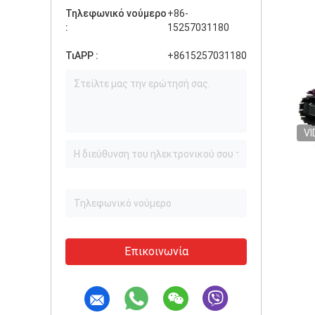
Τηλεφωνικό νούμερο
+86-
:
15257031180
ΤιAPP :
+8615257031180
VI
Επικοινωνία