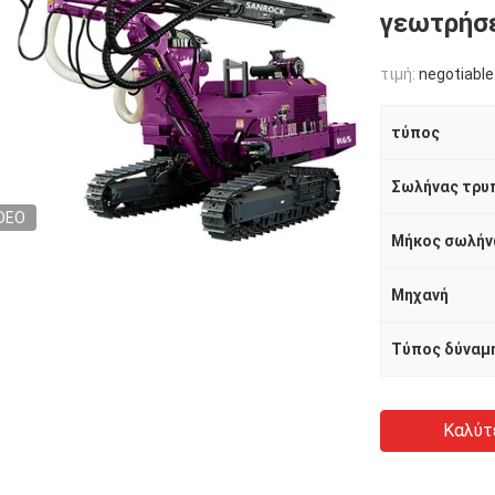
γεωτρήσ
τιμή:
negotiable
τύπος
Σωλήνας τρυπ
DEO
Μηχανή
Τύπος δύναμ
Καλύτ