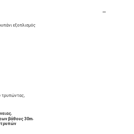
υπάνι εξοπλισμός
υ τρυπώντας,
,
νειας
,
εων βάθους 30m
 τρυπών