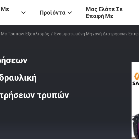
 Με
Μας Ελάτε Σε
Προϊόντα
Επαφή Με
Με Τρυπάνι Εξοπλισμός
/
Ενσωματωμένη Μηχανή Διατρήσεων Επιφά
ρήσεων
υδραυλική
ατρήσεων τρυπών