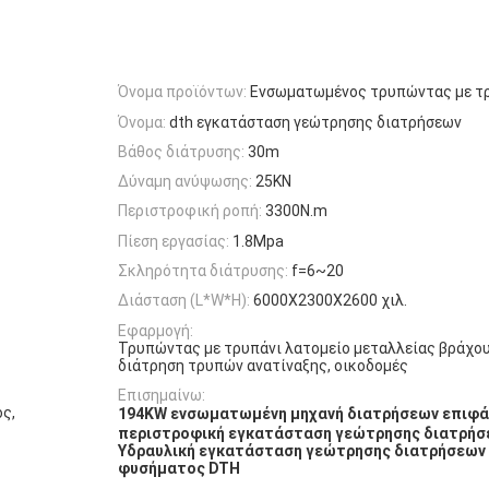
Όνομα προϊόντων:
Ενσωματωμένος τρυπώντας με τρ
Όνομα:
dth εγκατάσταση γεώτρησης διατρήσεων
Βάθος διάτρυσης:
30m
Δύναμη ανύψωσης:
25KN
Περιστροφική ροπή:
3300N.m
Πίεση εργασίας:
1.8Mpa
Σκληρότητα διάτρυσης:
f=6~20
Διάσταση (L*W*H):
6000X2300X2600 χιλ.
Εφαρμογή:
Τρυπώντας με τρυπάνι λατομείο μεταλλείας βράχο
διάτρηση τρυπών ανατίναξης, οικοδομές
Επισημαίνω:
ς,
194KW ενσωματωμένη μηχανή διατρήσεων επιφά
περιστροφική εγκατάσταση γεώτρησης διατρήσ
Υδραυλική εγκατάσταση γεώτρησης διατρήσεων
φυσήματος DTH