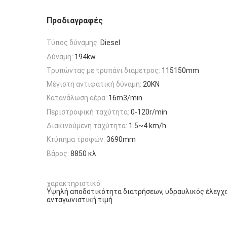
Προδιαγραφές
Τύπος δύναμης:
Diesel
Δύναμη:
194kw
Τρυπώντας με τρυπάνι διάμετρος:
115150mm
Μέγιστη αντιφατική δύναμη:
20KN
Κατανάλωση αέρα:
16m3/min
Περιστροφική ταχύτητα:
0-120r/min
Διακινούμενη ταχύτητα:
1.5~4 km/h
Κτύπημα τροφών:
3690mm
Βάρος:
8850 κλ
χαρακτηριστικό:
Υψηλή αποδοτικότητα διατρήσεων, υδραυλικός έλεγχο
ανταγωνιστική τιμή