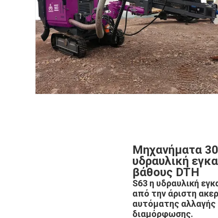
Μηχανήματα 30
υδραυλική εγκ
βάθους DTH
S63 η υδραυλική εγ
από την άριστη ακε
αυτόματης αλλαγής 
διαμόρφωσης.