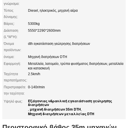
γνώρισμα:
Τύπος
Diesel, ηλεκτρικός, μηχανή αέρα
δύναμης:
Βάρος:
5300kg
Διάσταση
5550*2290*2600mm
(L*W*H):
Όνομα
dth εγκατάσταση γεώτρησης διατρήσεων
προϊόντων:
όνομα:
Μηχανή διατρήσεων DTH
Εφαρμογή:
Μεταλλεία, λατομείο, τρύπα φυσήματος διατρήσεων, μεταλλεία
και κατασκευή
Ταχύτητα
2.5km/h
περπατήματος:
Περιστραφείτε
0-140r/min
την ταχύτητα:
Εξάγοντας υδραυλική εγκατάσταση γεώτρησης
Υψηλό φως:
διατρήσεων
μηχανή διατρήσεων 35m DTH
,
,
Μηχανή διατρήσεων μεταλλείας DTH
Περιστροφικό βάθος 35m μηχανών