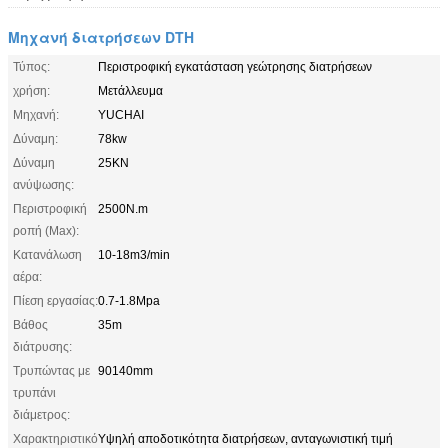
Μηχανή διατρήσεων DTH
Τύπος:
Περιστροφική εγκατάσταση γεώτρησης διατρήσεων
χρήση:
Μετάλλευμα
Μηχανή:
YUCHAI
Δύναμη:
78kw
Δύναμη
25KN
ανύψωσης:
Περιστροφική
2500N.m
ροπή (Max):
Κατανάλωση
10-18m3/min
αέρα:
Πίεση εργασίας:
0.7-1.8Mpa
Βάθος
35m
διάτρυσης:
Τρυπώντας με
90140mm
τρυπάνι
διάμετρος:
Χαρακτηριστικό
Υψηλή αποδοτικότητα διατρήσεων, ανταγωνιστική τιμή