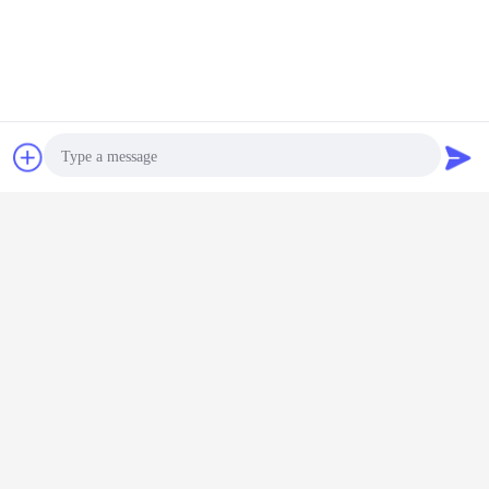
συζήτηση
Ζητήστε ένα
απόσπασμα
Photo
Video Call
Audio Call