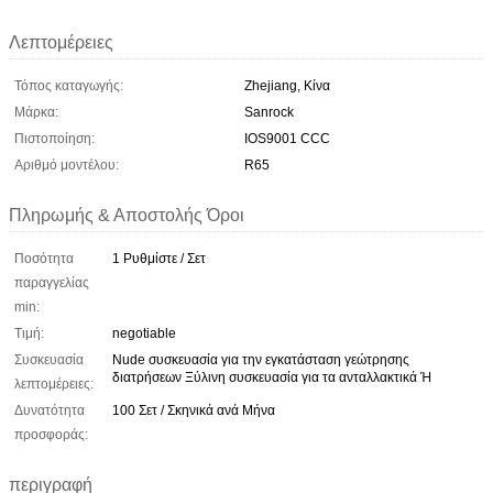
Λεπτομέρειες
Τόπος καταγωγής:
Zhejiang, Κίνα
Μάρκα:
Sanrock
Πιστοποίηση:
IOS9001 CCC
Αριθμό μοντέλου:
R65
Πληρωμής & Αποστολής Όροι
Ποσότητα
1 Ρυθμίστε / Σετ
παραγγελίας
min:
Τιμή:
negotiable
Συσκευασία
Nude συσκευασία για την εγκατάσταση γεώτρησης
διατρήσεων Ξύλινη συσκευασία για τα ανταλλακτικά Ή
λεπτομέρειες:
Δυνατότητα
100 Σετ / Σκηνικά ανά Μήνα
προσφοράς:
περιγραφή