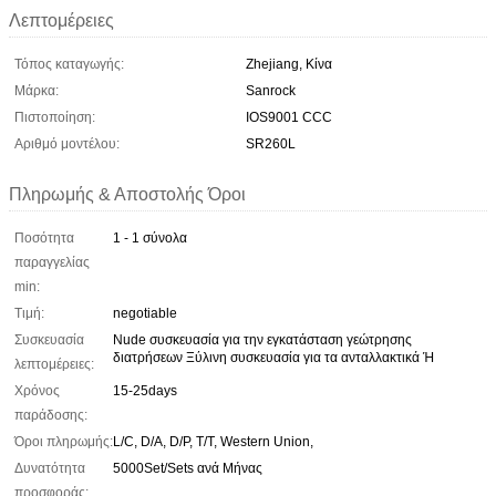
Λεπτομέρειες
Τόπος καταγωγής:
Zhejiang, Κίνα
Μάρκα:
Sanrock
Πιστοποίηση:
IOS9001 CCC
Αριθμό μοντέλου:
SR260L
Πληρωμής & Αποστολής Όροι
Ποσότητα
1 - 1 σύνολα
παραγγελίας
min:
Τιμή:
negotiable
Συσκευασία
Nude συσκευασία για την εγκατάσταση γεώτρησης
διατρήσεων Ξύλινη συσκευασία για τα ανταλλακτικά Ή
λεπτομέρειες:
Χρόνος
15-25days
παράδοσης:
Όροι πληρωμής:
L/C, D/A, D/P, T/T, Western Union,
Δυνατότητα
5000Set/Sets ανά Μήνας
προσφοράς: