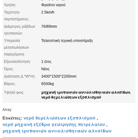
Χρήση:
Φρεάτιο νερού
Ταχύτητα
2.5km/h
περπατήματος:
Διάμετρος ράβδων
76/89mm
τρυπανιών:
Υπηρεσία
Τηλεοπτική τεχνική υποστήριξη
μεταπωλήσεων
παρεχόμενη:
Εξουσιοδότηση:
1 έτος
Όρος:
Νέος
Διάσταση (L*W*H):
3400*1500*2200mm
Βάρος:
6500kg
μηχανή τρυπανιών αντιολισθητικών αλυσίδων
Υψηλό φως:
,
νερό θεμελιώσεων εξοπλισμού
Array
νερό θεμελιώσεων εξοπλισμού
Ετικέττες:
,
νερό μηχανή εξέδρα γεώτρησης πετρελαίου
,
μηχανή τρυπανιών αντιολισθητικών αλυσίδων