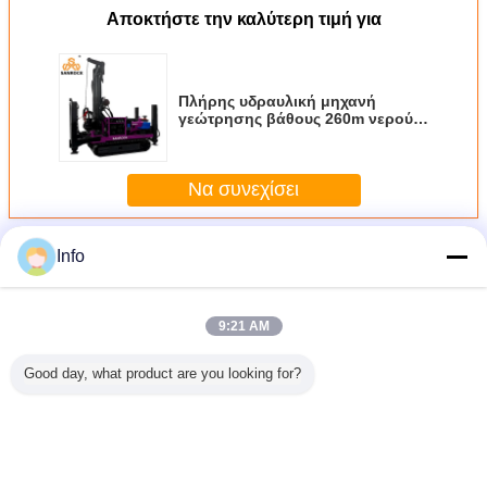
Αποκτήστε την καλύτερη τιμή για
Πλήρης υδραυλική μηχανή
γεώτρησης βάθους 260m νερού
γεωτρήσεων
Να συνεχίσει
Περισσότεροι
Info
Εγκατάσταση γεώτρησης διατρήσεων φρεατίων
νερού αντιολισθητικών αλυσίδων
9:21 AM
Good day, what product are you looking for?
ανή
Μηχάνημα
Η βαθιά καλά
Γεωθερμική νερού
Υδραυ
ης νερού
γεώτρησης νερού
γεωργική άρδευση
γεωτρήσεων
περιστρ
οκινητήρα
60KW
μηχανών
τρυπώντας με
γεώτρ
Βάθος
ερπυστριοφόρος
διατρήσεων άντεξε
τρυπάνι
εγκατασ
υλικό
κινητήρας ντίζελ
τον τρυπώντας με
εξοπλισμού
γεώτρ