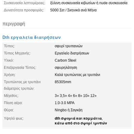
Συσκευασία λεπτομέρειες:
ξύλινη συσκευασία κιβωτίων ή nude συσκευασία
Δυνατότητα προσφοράς:
5000 Σετ / Σκηνικά ανά Μήνα
περιγραφή
Dth εργαλεία διατρήσεων
Τύπος:
σφυρί τρυπανιών
Τύπος Μηχανής:
Εργαλείο διατρήσεων
Υλικό:
Carbon Steel
Επεξεργασία Τύπος:
σφυρηλάτηση
Χρήση:
Καλά τρυπώντας με τρυπάνι
Τρυπώντας με τρυπάνι
85305mm
διάμετρος τρυπών:
Μέγεθος:
3» 3,5» 4» 6» 8» 10» 12»
Πίεση αέρα:
1.0-3.0 MPA
Θύρα:
Ningbo ή Σαγκάη
dth σφυριά και κομμάτια
Υψηλό φως:
,
κάτω από στο σφυρί τρυπών