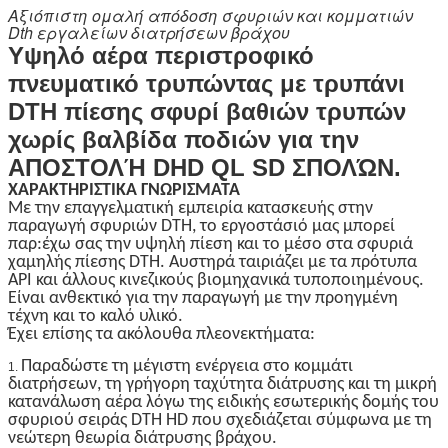
Αξιόπιστη ομαλή απόδοση σφυριών και κομματιών
Dth εργαλείων διατρήσεων βράχου
Υψηλό αέρα περιστροφικό
πνευματικό τρυπώντας με τρυπάνι
DTH πίεσης σφυρί βαθιών τρυπών
χωρίς βαλβίδα ποδιών για την
ΑΠΟΣΤΟΛΉ DHD QL SD ΣΠΟΛΏΝ.
ΧΑΡΑΚΤΗΡΙΣΤΙΚΑ ΓΝΩΡΊΣΜΑΤΑ
Με την επαγγελματική εμπειρία κατασκευής στην
παραγωγή σφυριών DTH, το εργοστάσιό μας μπορεί
παρ:έχω σας την υψηλή πίεση και το μέσο στα σφυριά
χαμηλής πίεσης DTH. Αυστηρά ταιριάζει με τα πρότυπα
API και άλλους κινεζικούς βιομηχανικά τυποποιημένους.
Είναι ανθεκτικό για την παραγωγή με την προηγμένη
τέχνη και το καλό υλικό.
Έχει επίσης τα ακόλουθα πλεονεκτήματα:
Παραδώστε τη μέγιστη ενέργεια στο κομμάτι
1.
διατρήσεων, τη γρήγορη ταχύτητα διάτρυσης και τη μικρή
κατανάλωση αέρα λόγω της ειδικής εσωτερικής δομής του
σφυριού σειράς DTH HD που σχεδιάζεται σύμφωνα με τη
νεώτερη θεωρία διάτρυσης βράχου.