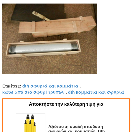
dth σφυριά και κομμάτια
Ετικέττες:
,
κάτω από στο σφυρί τρυπών
dth κομμάτια και σφυριά
,
Αποκτήστε την καλύτερη τιμή για
Αξιόπιστη ομαλή απόδοση
σφυριών και κομματιών Dth