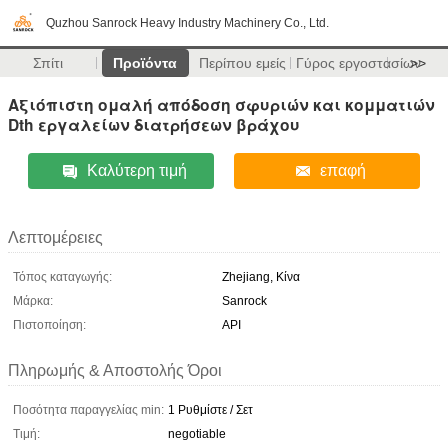
Quzhou Sanrock Heavy Industry Machinery Co., Ltd.
Σπίτι
Προϊόντα
Περίπου εμείς
Γύρος εργοστασίων
>>
Αξιόπιστη ομαλή απόδοση σφυριών και κομματιών
Dth εργαλείων διατρήσεων βράχου
Καλύτερη τιμή
επαφή
Λεπτομέρειες
Τόπος καταγωγής:
Zhejiang, Κίνα
Μάρκα:
Sanrock
Πιστοποίηση:
API
Πληρωμής & Αποστολής Όροι
Ποσότητα παραγγελίας min:
1 Ρυθμίστε / Σετ
Τιμή:
negotiable