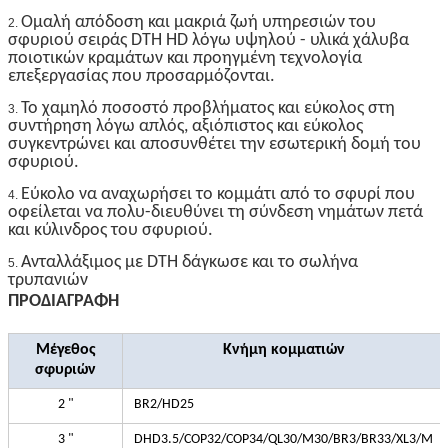
Ομαλή απόδοση και μακριά ζωή υπηρεσιών του
2.
σφυριού σειράς DTH HD λόγω υψηλού - υλικά χάλυβα
ποιοτικών κραμάτων και προηγμένη τεχνολογία
επεξεργασίας που προσαρμόζονται.
Το χαμηλό ποσοστό προβλήματος και εύκολος στη
3.
συντήρηση λόγω απλός, αξιόπιστος και εύκολος
συγκεντρώνει και αποσυνθέτει την εσωτερική δομή του
σφυριού.
Εύκολο να αναχωρήσει το κομμάτι από το σφυρί που
4.
οφείλεται να πολυ-διευθύνει τη σύνδεση νημάτων πετά
και κύλινδρος του σφυριού.
Ανταλλάξιμος με DTH δάγκωσε και το σωλήνα
5.
τρυπανιών
ΠΡΟΔΙΑΓΡΑΦΗ
Μέγεθος
Κνήμη κομματιών
σφυριών
2 "
BR2/HD25
3 "
DHD3.5/COP32/COP34/QL30/M30/BR3/BR33/XL3/M