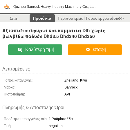
Quzhou Sanrock Heavy Industry Machinery Co., Ltd.
Σπίτι
Προϊόντα
Περίπου εμείς
Γύρος εργοστασίων
>>
Αξιόπιστα σφυριά και κομμάτια Dth χωρίς
βαλβίδα ποδιών Dhd3.5 Dhd340 Dhd350
Καλύτερη τιμή
επαφή
Λεπτομέρειες
Τόπος καταγωγής:
Zhejiang, Κίνα
Μάρκα:
Sanrock
Πιστοποίηση:
API
Πληρωμής & Αποστολής Όροι
Ποσότητα παραγγελίας min:
1 Ρυθμίστε / Σετ
Τιμή:
negotiable