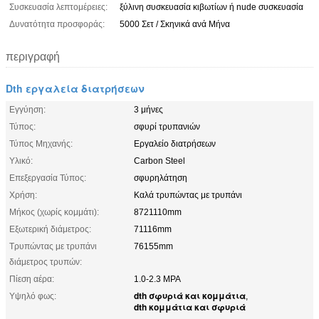
Συσκευασία λεπτομέρειες:
ξύλινη συσκευασία κιβωτίων ή nude συσκευασία
Δυνατότητα προσφοράς:
5000 Σετ / Σκηνικά ανά Μήνα
περιγραφή
Dth εργαλεία διατρήσεων
Εγγύηση:
3 μήνες
Τύπος:
σφυρί τρυπανιών
Τύπος Μηχανής:
Εργαλείο διατρήσεων
Υλικό:
Carbon Steel
Επεξεργασία Τύπος:
σφυρηλάτηση
Χρήση:
Καλά τρυπώντας με τρυπάνι
Μήκος (χωρίς κομμάτι):
8721110mm
Εξωτερική διάμετρος:
71116mm
Τρυπώντας με τρυπάνι
76155mm
διάμετρος τρυπών:
Πίεση αέρα:
1.0-2.3 MPA
dth σφυριά και κομμάτια
Υψηλό φως:
,
dth κομμάτια και σφυριά