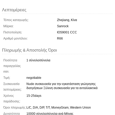
Λεπτομέρειες
Τόπος καταγωγής:
Zhejiang, Κίνα
Μάρκα:
Sanrock
Πιστοποίηση:
IOS9001 CCC
Αριθμό μοντέλου:
R66
Πληρωμής & Αποστολής Όροι
Ποσότητα
1 σύνολο/σύνολα
παραγγελίας
min:
Τιμή:
negotiable
Συσκευασία
Nude συσκευασία για την εγκατάσταση γεώτρησης
διατρήσεων Ξύλινη συσκευασία για τα ανταλλακτικά
λεπτομέρειες:
Χρόνος
15-25days
παράδοσης:
Όροι πληρωμής:
L/C, D/A, D/P, T/T, MoneyGram, Western Union
Δυνατότητα
10000 σύνολο/σύνολα ανά Μήνας