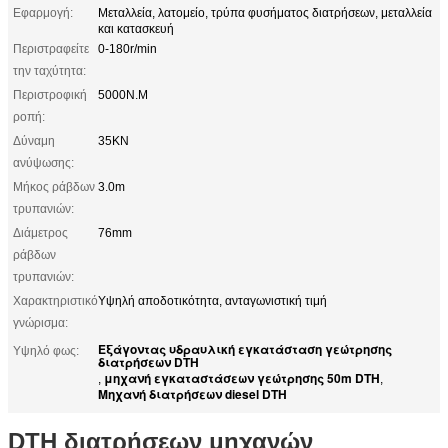
Εφαρμογή:
Μεταλλεία, λατομείο, τρύπα φυσήματος διατρήσεων, μεταλλεία
και κατασκευή
Περιστραφείτε
0-180r/min
την ταχύτητα:
Περιστροφική
5000N.M
ροπή:
Δύναμη
35KN
ανύψωσης:
Μήκος ράβδων
3.0m
τρυπανιών:
Διάμετρος
76mm
ράβδων
τρυπανιών:
Χαρακτηριστικό
Υψηλή αποδοτικότητα, ανταγωνιστική τιμή
γνώρισμα:
Εξάγοντας υδραυλική εγκατάσταση γεώτρησης
Υψηλό φως:
διατρήσεων DTH
μηχανή εγκαταστάσεων γεώτρησης 50m DTH
,
,
Μηχανή διατρήσεων diesel DTH
DTH διατρήσεων μηχανών