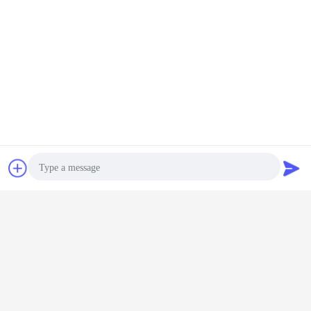
συζήτηση
Ζητήστε ένα
απόσπασμα
Photo
Video Call
Audio Call