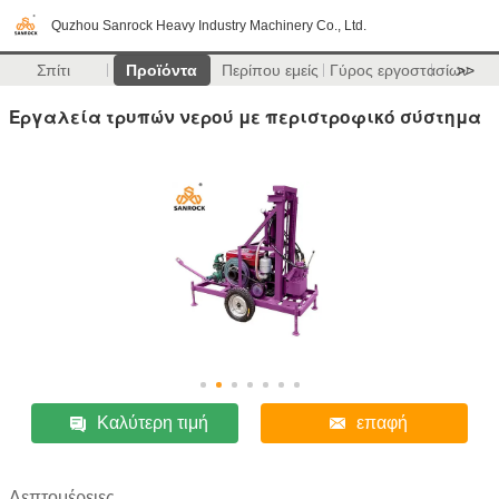
Quzhou Sanrock Heavy Industry Machinery Co., Ltd.
Σπίτι
Προϊόντα
Περίπου εμείς
Γύρος εργοστασίων
>>
Εργαλεία τρυπών νερού με περιστροφικό σύστημα
Καλύτερη τιμή
επαφή
Λεπτομέρειες