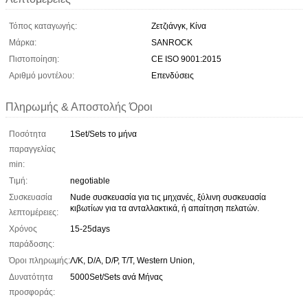
Τόπος καταγωγής:
Ζετζιάνγκ, Κίνα
Μάρκα:
SANROCK
Πιστοποίηση:
CE ISO 9001:2015
Αριθμό μοντέλου:
Επενδύσεις
Πληρωμής & Αποστολής Όροι
Ποσότητα
1Set/Sets το μήνα
παραγγελίας
min:
Τιμή:
negotiable
Συσκευασία
Nude συσκευασία για τις μηχανές, ξύλινη συσκευασία
κιβωτίων για τα ανταλλακτικά, ή απαίτηση πελατών.
λεπτομέρειες:
Χρόνος
15-25days
παράδοσης:
Όροι πληρωμής:
Λ/Κ, D/A, D/P, T/T, Western Union,
Δυνατότητα
5000Set/Sets ανά Μήνας
προσφοράς: