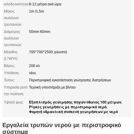
αποδοτικότητα:
8-12 μέτρα ανά ώρα
Μήκος
1m /1,5m
σωλήνων
τρυπανιών:
Διάμετρος
50mm 60mm
σωλήνων
τρυπανιών:
Μέγεθος
700*700*2500 χιλιοστά
(L*W*H):
Βάρος:
200 κλ
Υπόθεση:
νέος
Τύπος:
Περιστροφική εγκατάσταση γεώτρησης διατρήσεων
Υπηρεσία μετά
Τεχνική υποστήριξη με βίντεο
την πώληση:
Εξοπλισμός γεώτρησης πηγών ύδατος 100 μέτρων
Υψηλό φως:
,
Ρίγκες γεωτρήσεις με περιστροφικό νερό
,
Φορητή υδραυλική συσκευή γεωτρήσεων με νερό
Εργαλεία τρυπών νερού με περιστροφικό
σύστημα