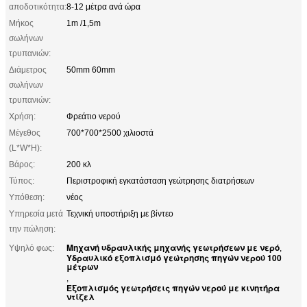
αποδοτικότητα:
8-12 μέτρα ανά ώρα
Μήκος
1m /1,5m
σωλήνων
τρυπανιών:
Διάμετρος
50mm 60mm
σωλήνων
τρυπανιών:
Χρήση:
Φρεάτιο νερού
Μέγεθος
700*700*2500 χιλιοστά
(L*W*H):
Βάρος:
200 κλ
Τύπος:
Περιστροφική εγκατάσταση γεώτρησης διατρήσεων
Υπόθεση:
νέος
Υπηρεσία μετά
Τεχνική υποστήριξη με βίντεο
την πώληση:
Μηχανή υδραυλικής μηχανής γεωτρήσεων με νερό
Υψηλό φως:
,
Υδραυλικό εξοπλισμό γεώτρησης πηγών νερού 100
μέτρων
,
Εξοπλισμός γεωτρήσεις πηγών νερού με κινητήρα
ντίζελ