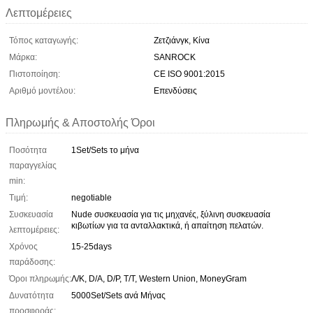
Λεπτομέρειες
Τόπος καταγωγής:
Ζετζιάνγκ, Κίνα
Μάρκα:
SANROCK
Πιστοποίηση:
CE ISO 9001:2015
Αριθμό μοντέλου:
Επενδύσεις
Πληρωμής & Αποστολής Όροι
Ποσότητα
1Set/Sets το μήνα
παραγγελίας
min:
Τιμή:
negotiable
Συσκευασία
Nude συσκευασία για τις μηχανές, ξύλινη συσκευασία
κιβωτίων για τα ανταλλακτικά, ή απαίτηση πελατών.
λεπτομέρειες:
Χρόνος
15-25days
παράδοσης:
Όροι πληρωμής:
Λ/Κ, D/A, D/P, T/T, Western Union, MoneyGram
Δυνατότητα
5000Set/Sets ανά Μήνας
προσφοράς: