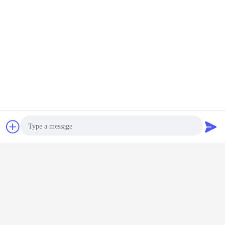
συζήτηση
Ζητήστε ένα
απόσπασμα
Photo
Video Call