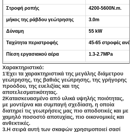
Στροφή ροπής
4200-5600N.m.
μήκος της ράβδου γεώτρησης
3.0m
Αφήστε ένα μήνυμα
Δύναμη
55 kW
We bellen je snel terug!
Ταχύτητα περιστροφής
45-65 στροφές ανά
Πίεση εργασιακού αέρα
1.3-2.7
MPa
Χαρακτηριστικό:
1Έχει τα χαρακτηριστικά της μεγάλης διάμετρου
γεώτρησης, της βαθιάς γεώτρησης, της γρήγορης
προόδου, της ευελιξίας και της
αποτελεσματικότητας.
2Κατασκευασμένο από υλικά υψηλής ποιότητας,
με μοντέρνα και συμπαγή σχεδίαση, η οποία
διατηρεί τις γεωτρήσεις μας πιο αποδοτικές και με
χαμηλό ποσοστό αποτυχίας, πιο οικονομικές και
ανθεκτικές.
3.Η σειρά αυτή των σκαφών χρησιμοποιεί σασί