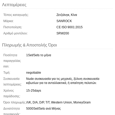
Λεπτομέρειες
Τόπος καταγωγής:
Ζετζιάνγκ, Κίνα
Μάρκα:
SANROCK
Πιστοποίηση:
CE ISO 9001:2015
Αριθμό μοντέλου:
SRW200
Πληρωμής & Αποστολής Όροι
Ποσότητα
1Set/Sets το μήνα
παραγγελίας
min:
Τιμή:
negotiable
Συσκευασία
Nude συσκευασία για τις μηχανές, ξύλινη συσκευασία
κιβωτίων για τα ανταλλακτικά, ή απαίτηση πελατών.
λεπτομέρειες:
Χρόνος
15-25days
παράδοσης:
Όροι πληρωμής:
Λ/Κ, D/A, D/P, T/T, Western Union, MoneyGram
Δυνατότητα
5000Set/Sets ανά Μήνας
προσφοράς: