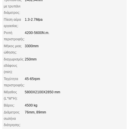
με τρυπάνι
διάμετρος:
Πίεση αέρα
1.3-2.7Mpa
εργασίας:
Ροπή
4200-5600N.m.
περιστροφής:
Μήκος μιας
3300mm
ώθησης:
διαχωρισμός
250mm
εδάφους
(min):
Ταχύτητα
45-65rpm
περιστροφής:
Μέγεθος
5800X2100X2850 mm
(L*W*H):
Βάρος:
4500 kg
Διάμετρος
76mm, 89mm
σωλήνα
διάτρησης: