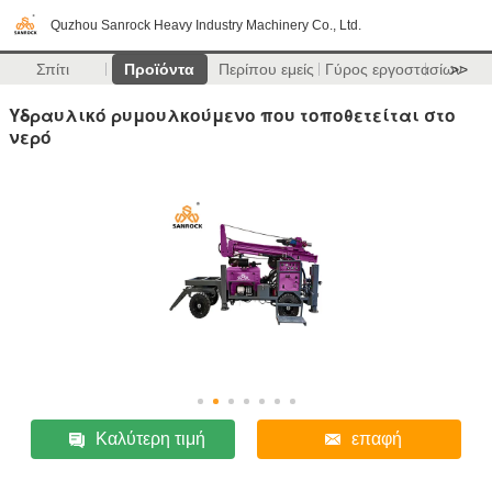
Quzhou Sanrock Heavy Industry Machinery Co., Ltd.
Σπίτι
Προϊόντα
Περίπου εμείς
Γύρος εργοστασίων
>>
Υδραυλικό ρυμουλκούμενο που τοποθετείται στο
νερό
Καλύτερη τιμή
επαφή