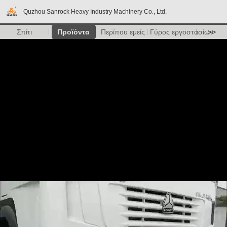
Quzhou Sanrock Heavy Industry Machinery Co., Ltd.
Σπίτι
Προϊόντα
Περίπου εμείς
Γύρος εργοστασίων
>>