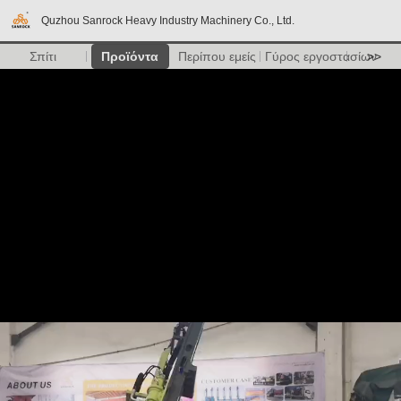
Quzhou Sanrock Heavy Industry Machinery Co., Ltd.
Σπίτι
Προϊόντα
Περίπου εμείς
Γύρος εργοστασίων
>>