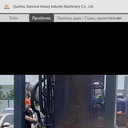
Quzhou Sanrock Heavy Industry Machinery Co., Ltd.
Σπίτι
Προϊόντα
Περίπου εμείς
Γύρος εργοστασίων
>>