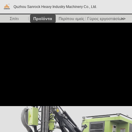
Quzhou Sanrock Heavy Industry Machinery Co., Ltd.
Σπίτι
Προϊόντα
Περίπου εμείς
Γύρος εργοστασίων
>>