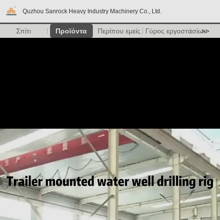
Quzhou Sanrock Heavy Industry Machinery Co., Ltd.
Σπίτι
Προϊόντα
Περίπου εμείς
Γύρος εργοστασίων
>>