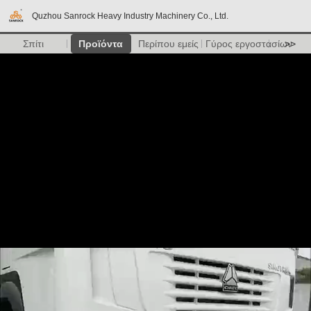
Quzhou Sanrock Heavy Industry Machinery Co., Ltd.
Σπίτι
Προϊόντα
Περίπου εμείς
Γύρος εργοστασίων
>>