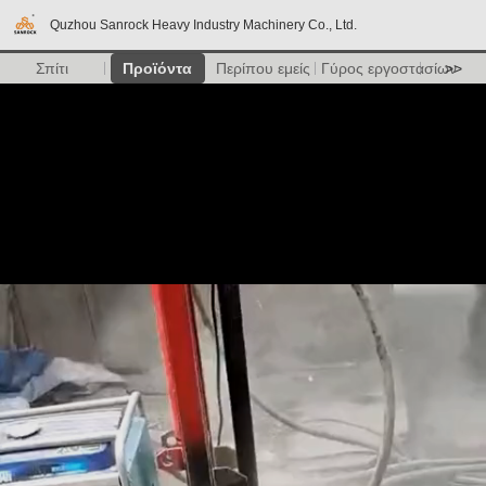
Quzhou Sanrock Heavy Industry Machinery Co., Ltd.
Σπίτι
Προϊόντα
Περίπου εμείς
Γύρος εργοστασίων
>>