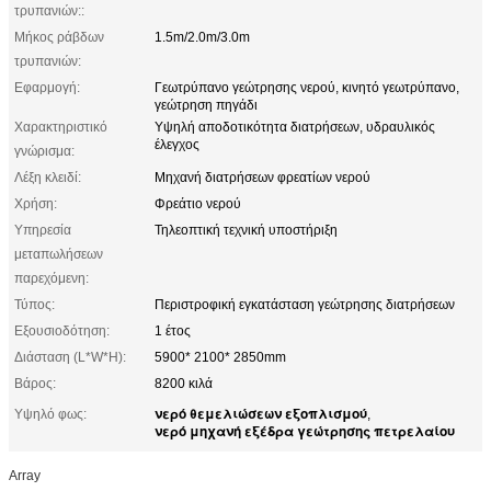
τρυπανιών::
Μήκος ράβδων
1.5m/2.0m/3.0m
τρυπανιών:
Εφαρμογή:
Γεωτρύπανο γεώτρησης νερού, κινητό γεωτρύπανο,
γεώτρηση πηγάδι
Χαρακτηριστικό
Υψηλή αποδοτικότητα διατρήσεων, υδραυλικός
έλεγχος
γνώρισμα:
Λέξη κλειδί:
Μηχανή διατρήσεων φρεατίων νερού
Χρήση:
Φρεάτιο νερού
Υπηρεσία
Τηλεοπτική τεχνική υποστήριξη
μεταπωλήσεων
παρεχόμενη:
Τύπος:
Περιστροφική εγκατάσταση γεώτρησης διατρήσεων
Εξουσιοδότηση:
1 έτος
Διάσταση (L*W*H):
5900* 2100* 2850mm
Βάρος:
8200 κιλά
νερό θεμελιώσεων εξοπλισμού
Υψηλό φως:
,
νερό μηχανή εξέδρα γεώτρησης πετρελαίου
Array