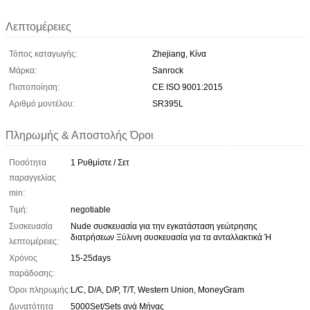
Λεπτομέρειες
Τόπος καταγωγής:
Zhejiang, Κίνα
Μάρκα:
Sanrock
Πιστοποίηση:
CE ISO 9001:2015
Αριθμό μοντέλου:
SR395L
Πληρωμής & Αποστολής Όροι
Ποσότητα
1 Ρυθμίστε / Σετ
παραγγελίας
min:
Τιμή:
negotiable
Συσκευασία
Nude συσκευασία για την εγκατάσταση γεώτρησης
διατρήσεων Ξύλινη συσκευασία για τα ανταλλακτικά Ή
λεπτομέρειες:
Χρόνος
15-25days
παράδοσης:
Όροι πληρωμής:
L/C, D/A, D/P, T/T, Western Union, MoneyGram
Δυνατότητα
5000Set/Sets ανά Μήνας