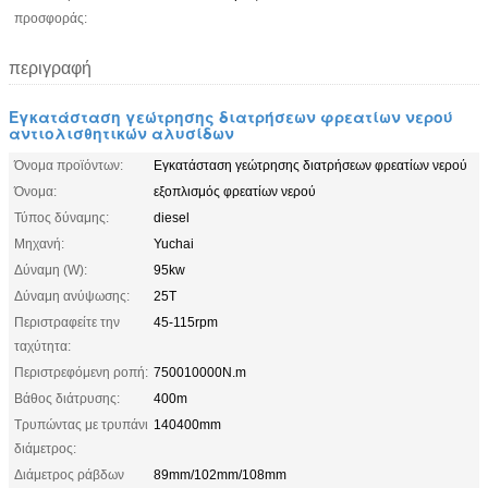
προσφοράς:
περιγραφή
Εγκατάσταση γεώτρησης διατρήσεων φρεατίων νερού
αντιολισθητικών αλυσίδων
Όνομα προϊόντων:
Εγκατάσταση γεώτρησης διατρήσεων φρεατίων νερού
Όνομα:
εξοπλισμός φρεατίων νερού
Τύπος δύναμης:
diesel
Μηχανή:
Yuchai
Δύναμη (W):
95kw
Δύναμη ανύψωσης:
25T
Περιστραφείτε την
45-115rpm
ταχύτητα:
Περιστρεφόμενη ροπή:
750010000N.m
Βάθος διάτρυσης:
400m
Τρυπώντας με τρυπάνι
140400mm
διάμετρος:
Διάμετρος ράβδων
89mm/102mm/108mm