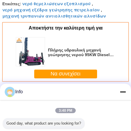
νερό θεμελιώσεων εξοπλισμού
Ετικέττες:
,
νερό μηχανή εξέδρα γεώτρησης πετρελαίου
,
μηχανή τρυπανιών αντιολισθητικών αλυσίδων
Αποκτήστε την καλύτερη τιμή για
Πλήρης υδραυλική μηχανή
γεώτρησης νερού 95KW Diesel
Engine Κινητό μηχάνημα
γεώτρησης πηγαδιού νερού
Να συνεχίσει
Περισσότεροι
Info
Εγκατάσταση γεώτρησης διατρήσεων φρεατίων
νερού αντιολισθητικών αλυσίδων
3:40 PM
Good day, what product are you looking for?