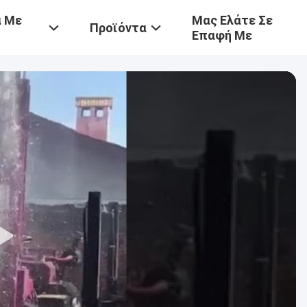
ά Με
Μας Ελάτε Σε
Προϊόντα
Επαφή Με