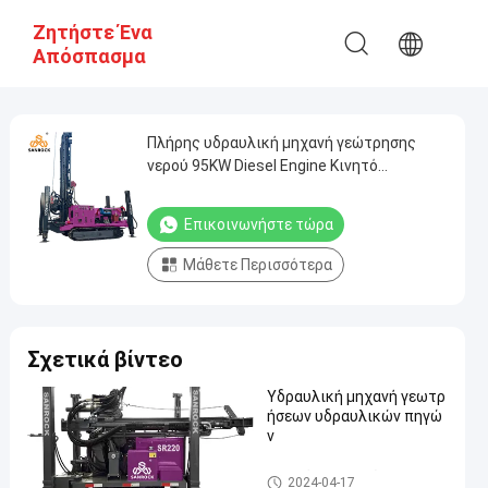
Ζητήστε Ένα
Απόσπασμα
Πλήρης υδραυλική μηχανή γεώτρησης
νερού 95KW Diesel Engine Κινητό
μηχάνημα γεώτρησης πηγαδιού νερού
Επικοινωνήστε τώρα
Μάθετε Περισσότερα
Σχετικά βίντεο
Υδραυλική μηχανή γεωτρ
ήσεων υδραυλικών πηγώ
ν
Εγκατάσταση γεώτρησης δι
2024-04-17