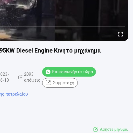
5KW Diesel Engine Κινητό μηχάνημα
Επικοινωνήστε τώρα
2023-
2093
06-13
απόψεις
Συμμετοχή
ης πετρελαίου
Αφήστε μήνυμα.